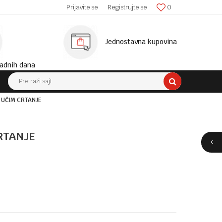
SIGURNA ISPORUKA!
Prijavite se
Registrujte se
0
MINIM
Jednostavna kupovina
adnih dana
Pretraži sajt
I UČIM CRTANJE
RTANJE