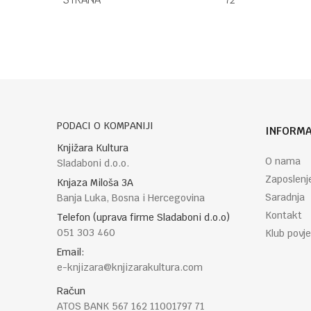
Ime/Nadimak
Poruka
PODACI O KOMPANIJI
INFORMA
Knjižara Kultura
O nama
Sladaboni d.o.o.
Zaposlenj
Knjaza Miloša 3A
Saradnja
Banja Luka, Bosna i Hercegovina
POŠALJI
Kontakt
Telefon (uprava firme Sladaboni d.o.o)
051 303 460
Klub povje
Email:
e-knjizara@knjizarakultura.com
Račun
ATOS BANK 567 162 11001797 71