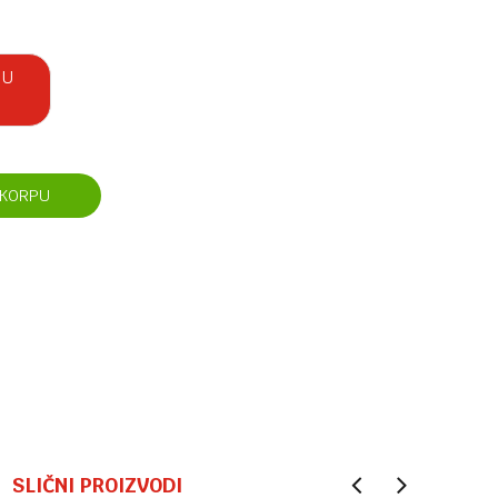
 U
 KORPU
SLIČNI PROIZVODI