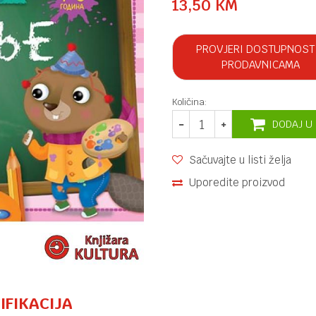
13,50
KM
PROVJERI DOSTUPNOST
PRODAVNICAMA
Količina:
DODAJ U
Sačuvajte u listi želja
Uporedite proizvod
IFIKACIJA