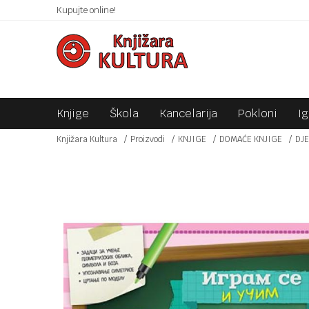
 10KM!
Kupujte online!
SIGURNO PLAĆANJE PLATNIM KARTICAMA!
Knjige
Škola
Kancelarija
Pokloni
I
Knjižara Kultura
Proizvodi
KNJIGE
DOMAĆE KNJIGE
DJE