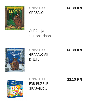
UZRAST OD 3 DO 6 GODINA
14,00
KM
GRAFALO
Autor
Džulija
:
Donaldson
UZRAST OD 3 DO 6 GODINA
14,00
KM
GRAFALOVO
DIJETE
UZRAST OD 3 DO 6 GODINA
22,10
KM
EDU PUZZLE
SPAJANJE
BOJA