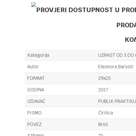
PROD
KO
Kategorija
UZRAST OD 3 DO 
Autor
Eleonora Barsoti
FORMAT
29x25
GODINA
2017
IZDAVAČ
PUBLIK PRAKTIK
PISMO
Ćirilica
POVEZ
Broš
STRANA
72