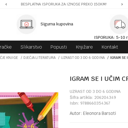
BESPLATNA ISPORUKA ZA IZNOSE PREKO 150KM!
Sigurna kupovina
ISPORUKA: 5-10 r
gračke
Slikarstvo
Popusti
Knjižare
Kontakt
ČJE KNJIGE
DJEČJA LITERATURA
UZRAST OD 3 DO 6 GODINA
IGRAM SE 
IGRAM SE I UČIM C
UZRAST OD 3 DO 6 GODINA
Šifra artikla:
206204349
Isbn:
9788660354367
Autor:
Eleonora Barsoti