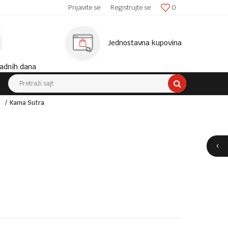
SIGURNA ISPORUKA!
Prijavite se
Registrujte se
0
MINIM
Jednostavna kupovina
adnih dana
Pretraži sajt
Kama Sutra