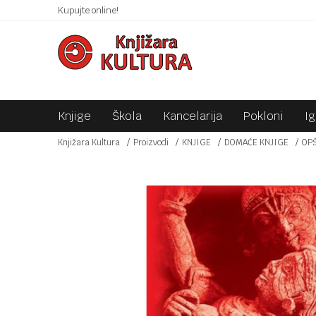
 10KM!
Kupujte online!
SIGURNO PLAĆANJE PLATNIM KARTICAMA!
Knjige
Škola
Kancelarija
Pokloni
I
Knjižara Kultura
Proizvodi
KNJIGE
DOMAĆE KNJIGE
OP