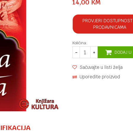
14,00
KM
PROVJERI DOSTUPNOST
PRODAVNICAMA
Količina:
DODAJ U
Sačuvajte u listi želja
Uporedite proizvod
IFIKACIJA