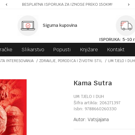
BESPLATNA ISPORUKA ZA IZNOSE PREKO 150KM!
Sigurna kupovina
ISPORUKA: 5-10 r
gračke
Slikarstvo
Popusti
Knjižare
Kontakt
ŠTA INTERESOVANJA
ZDRAVLJE, PORODICA I ŽIVOTNI STIL
UM TJELO I DUH
Kama Sutra
UM TJELO I DUH
Šifra artikla:
206271397
Isbn:
9788660260330
Autor:
Vatsjajana