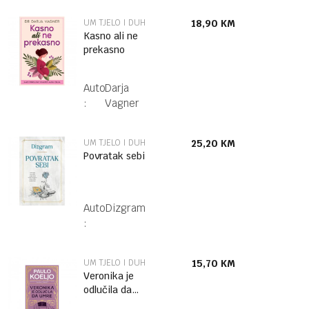
UM TJELO I DUH
18,90
KM
Kasno ali ne
prekasno
Autor
Darja
:
Vagner
UM TJELO I DUH
25,20
KM
Povratak sebi
Autor
Dizgram
:
UM TJELO I DUH
15,70
KM
Veronika je
odlučila da
umre – mek