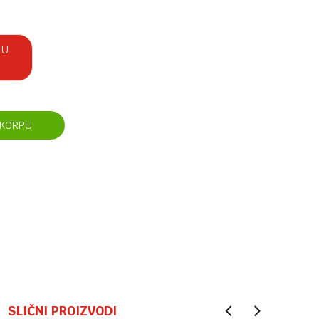
 U
 KORPU
SLIČNI PROIZVODI