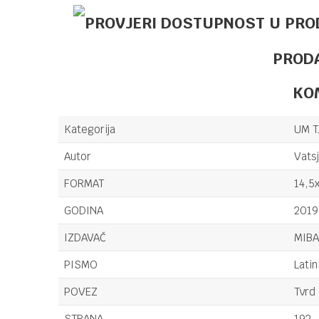
PROD
KO
Kategorija
UM T
Autor
Vatsj
FORMAT
14,5
GODINA
2019
IZDAVAČ
MIB
PISMO
Latin
POVEZ
Tvrd
STRANA
192