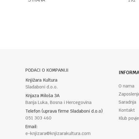
Ime/Nadimak
Poruka
PODACI O KOMPANIJI
INFORMA
Knjižara Kultura
O nama
Sladaboni d.o.o.
Zaposlenj
POŠALJI
Knjaza Miloša 3A
Saradnja
Banja Luka, Bosna i Hercegovina
Kontakt
Telefon (uprava firme Sladaboni d.o.o)
051 303 460
Klub povje
Email:
e-knjizara@knjizarakultura.com