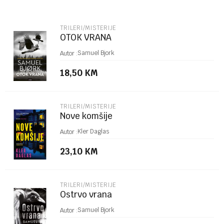
Email
TRILERI/MISTERIJE
OTOK VRANA
Poruka
Samuel Bjork
Autor :
18,50
KM
TRILERI/MISTERIJE
Nove komšije
POŠALJI
Kler Daglas
Autor :
23,10
KM
TRILERI/MISTERIJE
Ostrvo vrana
Samuel Bjork
Autor :