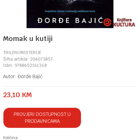
Momak u kutiji
TRILERI/MISTERIJE
Šifra artikla:
206073857
Isbn:
9788652161348
Autor:
Đorđe Bajić
23,10
KM
PROVJERI DOSTUPNOST U
PRODAVNICAMA
Količina: