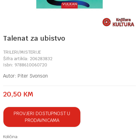
Talenat za ubistvo
TRILERI/MISTERIJE
Šifra artikla:
206283832
Isbn:
9788610060720
Autor:
Piter Svonson
20,50
KM
PROVJERI DOSTUPNOST U
PRODAVNICAMA
Količina: