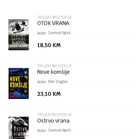
Email
TRILERI/MISTERIJE
OTOK VRANA
Poruka
Samuel Bjork
Autor :
18,50
KM
TRILERI/MISTERIJE
Nove komšije
POŠALJI
Kler Daglas
Autor :
23,10
KM
TRILERI/MISTERIJE
Ostrvo vrana
Samuel Bjork
Autor :