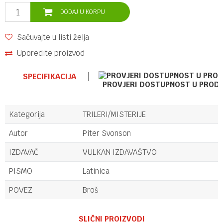
DODAJ U KORPU
Sačuvajte u listi želja
Uporedite proizvod
SPECIFIKACIJA
PROVJERI DOSTUPNOST U PROD
Kategorija
TRILERI/MISTERIJE
Autor
Piter Svonson
IZDAVAČ
VULKAN IZDAVAŠTVO
PISMO
Latinica
POVEZ
Broš
Ime/Nadimak
SLIČNI PROIZVODI