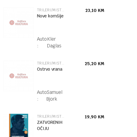
TRILERI/MISTERIJE
23,10
KM
Nove komšije
Autor
Kler
:
Daglas
TRILERI/MISTERIJE
25,20
KM
Ostrvo vrana
Autor
Samuel
:
Bjork
TRILERI/MISTERIJE
19,90
KM
ZATVORENIH
OČIJU