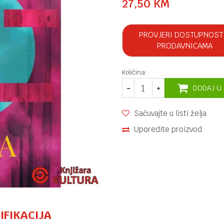
27,50
KM
PROVJERI DOSTUPNOST
PRODAVNICAMA
Količina:
DODAJ U
Sačuvajte u listi želja
Uporedite proizvod
IFIKACIJA