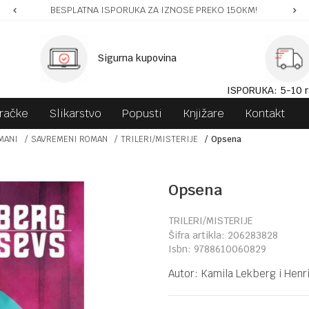
BESPLATNA ISPORUKA ZA IZNOSE PREKO 150KM!
Sigurna kupovina
ISPORUKA: 5-10 r
gračke
Slikarstvo
Popusti
Knjižare
Kontakt
MANI
SAVREMENI ROMAN
TRILERI/MISTERIJE
Opsena
Opsena
TRILERI/MISTERIJE
Šifra artikla:
206283828
Isbn:
9788610060829
Autor:
Kamila Lekberg i Henr