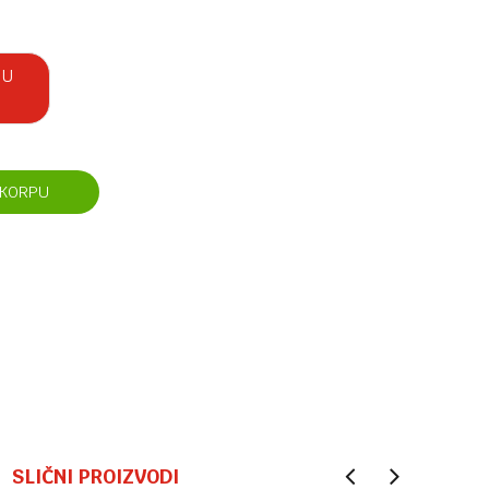
 U
 KORPU
SLIČNI PROIZVODI