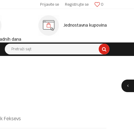
SIGURNA ISPORUKA!
Prijavite se
Registrujte se
0
MINIM
Jednostavna kupovina
adnih dana
Pretraži sajt
ik Feksevs