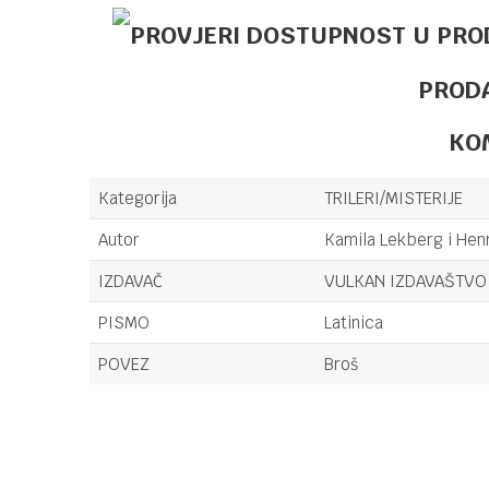
PROD
KO
Kategorija
TRILERI/MISTERIJE
Autor
Kamila Lekberg i Hen
IZDAVAČ
VULKAN IZDAVAŠTVO
PISMO
Latinica
POVEZ
Broš
Ime/Nadimak