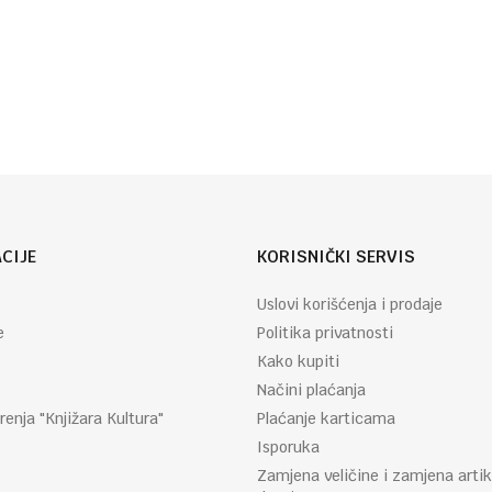
Autor
Agata
:
Kristi
CIJE
KORISNIČKI SERVIS
Uslovi korišćenja i prodaje
e
Politika privatnosti
Kako kupiti
Načini plaćanja
renja "Knjižara Kultura"
Plaćanje karticama
Isporuka
Zamjena veličine i zamjena artik