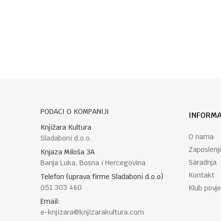
Poruka
POŠALJI
PODACI O KOMPANIJI
INFORMA
Knjižara Kultura
O nama
Sladaboni d.o.o.
Zaposlenj
Knjaza Miloša 3A
Saradnja
Banja Luka, Bosna i Hercegovina
Kontakt
Telefon (uprava firme Sladaboni d.o.o)
051 303 460
Klub povje
Email:
e-knjizara@knjizarakultura.com