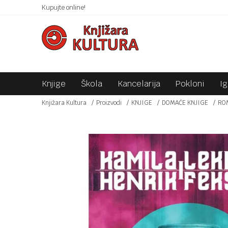
 10KM!
Kupujte online!
SIGURNO PLAĆANJE PLATNIM KARTICAMA!
Knjige
Škola
Kancelarija
Pokloni
I
Knjižara Kultura
Proizvodi
KNJIGE
DOMAĆE KNJIGE
RO