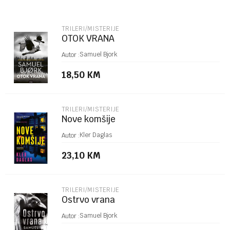
Email
TRILERI/MISTERIJE
OTOK VRANA
Poruka
Samuel Bjork
Autor :
18,50
KM
TRILERI/MISTERIJE
Nove komšije
POŠALJI
Kler Daglas
Autor :
23,10
KM
TRILERI/MISTERIJE
Ostrvo vrana
Samuel Bjork
Autor :