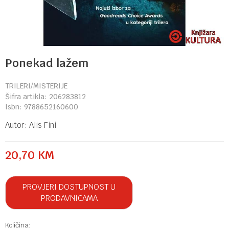
Ponekad lažem
TRILERI/MISTERIJE
Šifra artikla:
206283812
Isbn:
9788652160600
Autor:
Alis Fini
20,70
KM
PROVJERI DOSTUPNOST U
PRODAVNICAMA
Količina: