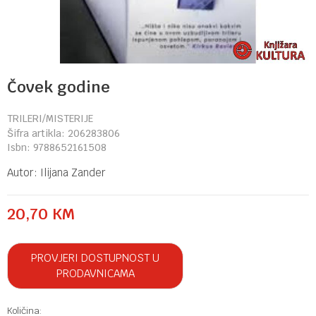
Čovek godine
TRILERI/MISTERIJE
Šifra artikla:
206283806
Isbn:
9788652161508
Autor:
Ilijana Zander
20,70
KM
PROVJERI DOSTUPNOST U
PRODAVNICAMA
Količina: