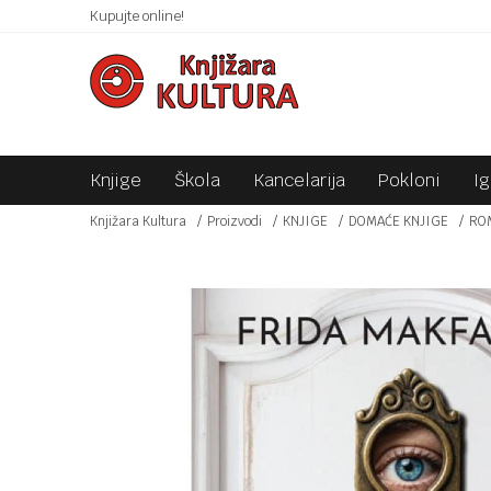
 10KM!
Kupujte online!
SIGURNO PLAĆANJE PLATNIM KARTICAMA!
Knjige
Škola
Kancelarija
Pokloni
I
Knjižara Kultura
Proizvodi
KNJIGE
DOMAĆE KNJIGE
RO