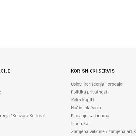
Autor
Agata
:
Kristi
CIJE
KORISNIČKI SERVIS
Uslovi korišćenja i prodaje
e
Politika privatnosti
Kako kupiti
Načini plaćanja
renja "Knjižara Kultura"
Plaćanje karticama
Isporuka
Zamjena veličine i zamjena artik