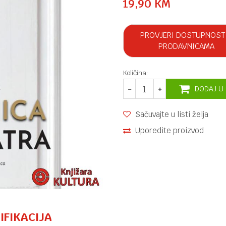
19,90
KM
PROVJERI DOSTUPNOST
PRODAVNICAMA
Količina:
DODAJ U
Sačuvajte u listi želja
Uporedite proizvod
IFIKACIJA