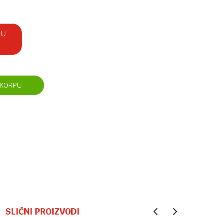
 U
 KORPU
SLIČNI PROIZVODI