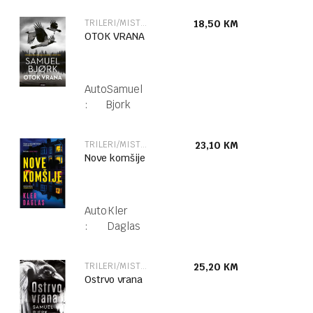
TRILERI/MISTERIJE
18,50
KM
OTOK VRANA
Autor
Samuel
:
Bjork
TRILERI/MISTERIJE
23,10
KM
Nove komšije
Autor
Kler
:
Daglas
TRILERI/MISTERIJE
25,20
KM
Ostrvo vrana