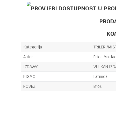
PROD
KO
Kategorija
TRILERI/MIS
Autor
Frida Makfa
IZDAVAČ
VULKAN IZ
PISMO
Latinica
POVEZ
Broš
Ime/Nadimak