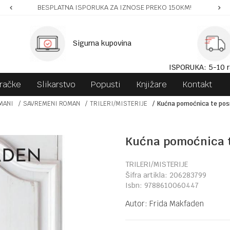
BESPLATNA ISPORUKA ZA IZNOSE PREKO 150KM!
Sigurna kupovina
ISPORUKA: 5-10 r
gračke
Slikarstvo
Popusti
Knjižare
Kontakt
MANI
SAVREMENI ROMAN
TRILERI/MISTERIJE
Kućna pomoćnica te po
Kućna pomoćnica 
TRILERI/MISTERIJE
Šifra artikla:
206283799
Isbn:
9788610060447
Autor:
Frida Makfaden