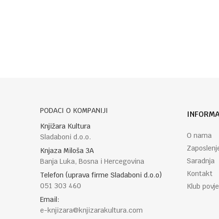
Poruka
POŠALJI
PODACI O KOMPANIJI
INFORMA
Knjižara Kultura
O nama
Sladaboni d.o.o.
Zaposlenj
Knjaza Miloša 3A
Saradnja
Banja Luka, Bosna i Hercegovina
Kontakt
Telefon (uprava firme Sladaboni d.o.o)
051 303 460
Klub povje
Email:
e-knjizara@knjizarakultura.com