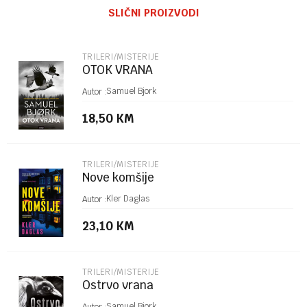
SLIČNI PROIZVODI
Email
TRILERI/MISTERIJE
OTOK VRANA
Poruka
Samuel Bjork
Autor :
18,50
KM
TRILERI/MISTERIJE
Nove komšije
POŠALJI
Kler Daglas
Autor :
23,10
KM
TRILERI/MISTERIJE
Ostrvo vrana
Samuel Bjork