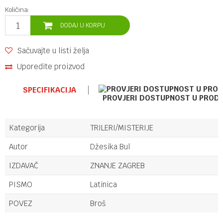
Količina:
DODAJ U KORPU
Sačuvajte u listi želja
Uporedite proizvod
SPECIFIKACIJA
PROVJERI DOSTUPNOST U PROD
Kategorija
TRILERI/MISTERIJE
Autor
Džesika Bul
IZDAVAČ
ZNANJE ZAGREB
PISMO
Latinica
POVEZ
Broš
Ime/Nadimak