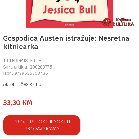
Gospodica Austen istražuje: Nesretna
kitnicarka
TRILERI/MISTERIJE
Šifra artikla:
206283775
Isbn:
9789535303435
Autor:
Džesika Bul
33,30
KM
PROVJERI DOSTUPNOST U
PRODAVNICAMA