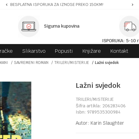
ZNOSE PREKO 150KM!
SIGURNA ISPORUKA!
Sigurna kupovina
ISPORUKA: 5-10 r
gračke
Slikarstvo
Popusti
Knjižare
Kontakt
MANI
SAVREMENI ROMAN
TRILERI/MISTERIJE
Lažni svjedok
Lažni svjedok
TRILERI/MISTERIJE
Šifra artikla:
206283406
Isbn:
9789535300984
Autor:
Karin Slaughter