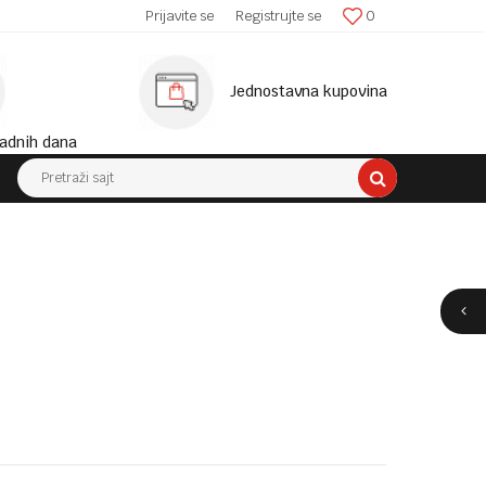
Prijavite se
MINIMALNA VRIJEDNOST KUPOVINE 10KM!
Registrujte se
0
Jednostavna kupovina
adnih dana
Pretraži sajt