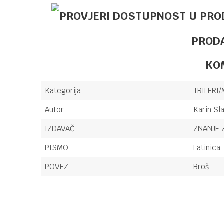
PROD
KO
Kategorija
TRILERI/
Autor
Karin Sl
IZDAVAČ
ZNANJE 
PISMO
Latinica
POVEZ
Broš
Ime/Nadimak