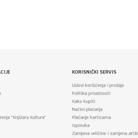
Autor
Agata
:
Kristi
CIJE
KORISNIČKI SERVIS
Uslovi korišćenja i prodaje
e
Politika privatnosti
Kako kupiti
Načini plaćanja
renja "Knjižara Kultura"
Plaćanje karticama
Isporuka
Zamjena veličine i zamjena artik