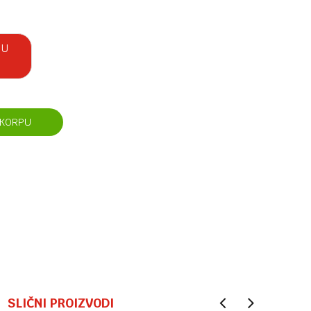
 U
 KORPU
SLIČNI PROIZVODI