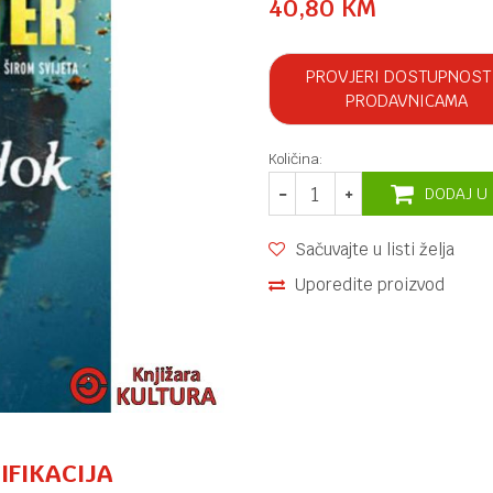
40,80
KM
PROVJERI DOSTUPNOST
PRODAVNICAMA
Količina:
DODAJ U
Sačuvajte u listi želja
Uporedite proizvod
IFIKACIJA