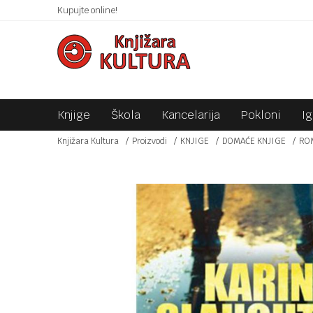
AĆANJE PLATNIM KARTICAMA!
Kupujte online!
BESPLATNA ISPORUKA ZA I
Knjige
Škola
Kancelarija
Pokloni
I
Knjižara Kultura
Proizvodi
KNJIGE
DOMAĆE KNJIGE
RO