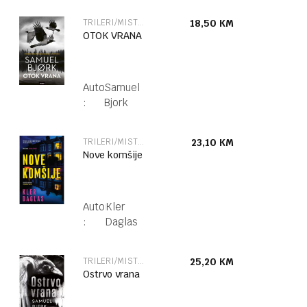
TRILERI/MISTERIJE
18,50
KM
OTOK VRANA
Autor
Samuel
:
Bjork
TRILERI/MISTERIJE
23,10
KM
Nove komšije
Autor
Kler
:
Daglas
TRILERI/MISTERIJE
25,20
KM
Ostrvo vrana