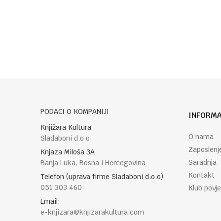
Poruka
POŠALJI
PODACI O KOMPANIJI
INFORMA
Knjižara Kultura
O nama
Sladaboni d.o.o.
Zaposlenj
Knjaza Miloša 3A
Saradnja
Banja Luka, Bosna i Hercegovina
Kontakt
Telefon (uprava firme Sladaboni d.o.o)
051 303 460
Klub povje
Email:
e-knjizara@knjizarakultura.com