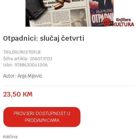
Otpadnici: slučaj četvrti
TRILERI/MISTERIJE
Šifra artikla:
206073703
Isbn:
9788630041006
Autor:
Anja Mijović
23,50
KM
PROVJERI DOSTUPNOST U
PRODAVNICAMA
Količina: