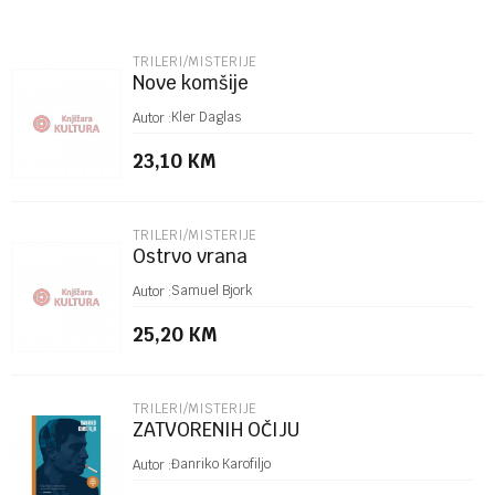
Email
TRILERI/MISTERIJE
Nove komšije
Poruka
Kler Daglas
Autor :
23,10
KM
TRILERI/MISTERIJE
Ostrvo vrana
POŠALJI
Samuel Bjork
Autor :
25,20
KM
TRILERI/MISTERIJE
ZATVORENIH OČIJU
Đanriko Karofiljo
Autor :