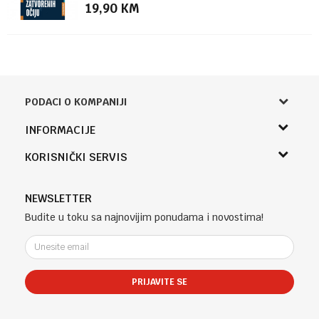
19,90
KM
PODACI O KOMPANIJI
Knjižara Kultura
INFORMACIJE
Sladaboni d.o.o.
O nama
KORISNIČKI SERVIS
Knjaza Miloša 3A
Zaposlenje
Banja Luka, Bosna i Hercegovina
Uslovi korišćenja i prodaje
Saradnja
Telefon (uprava firme Sladaboni d.o.o)
Politika privatnosti
NEWSLETTER
Kontakt
051 303 460
Kako kupiti
Budite u toku sa najnovijim ponudama i novostima!
Klub povjerenja "Knjižara Kultura"
Email:
Načini plaćanja
e-knjizara@knjizarakultura.com
Plaćanje karticama
Isporuka
PRIJAVITE SE
Račun
Zamjena veličine i zamjena artikla za drugi
ATOS BANK 567 162 11001797 71
Reklamacije