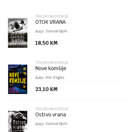
Email
TRILERI/MISTERIJE
OTOK VRANA
Poruka
Samuel Bjork
Autor :
18,50
KM
TRILERI/MISTERIJE
Nove komšije
POŠALJI
Kler Daglas
Autor :
23,10
KM
TRILERI/MISTERIJE
Ostrvo vrana
Samuel Bjork
Autor :