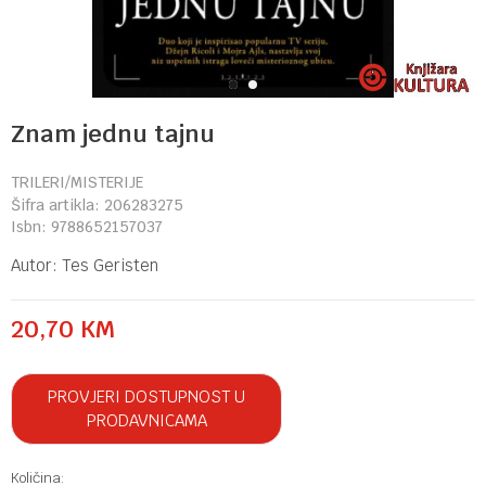
1
2
Znam jednu tajnu
TRILERI/MISTERIJE
Šifra artikla:
206283275
Isbn:
9788652157037
Autor:
Tes Geristen
20,70
KM
PROVJERI DOSTUPNOST U
PRODAVNICAMA
Količina: