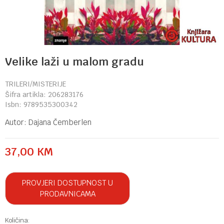
Velike laži u malom gradu
TRILERI/MISTERIJE
Šifra artikla:
206283176
Isbn:
9789535300342
Autor:
Dajana Čemberlen
37,00
KM
PROVJERI DOSTUPNOST U
PRODAVNICAMA
Količina: