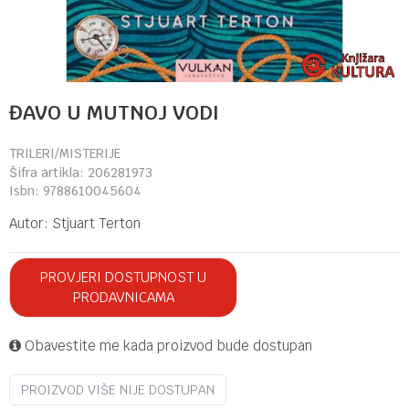
ĐAVO U MUTNOJ VODI
TRILERI/MISTERIJE
Šifra artikla:
206281973
Isbn:
9788610045604
Autor:
Stjuart Terton
PROVJERI DOSTUPNOST U
PRODAVNICAMA
Obavestite me kada proizvod bude dostupan
PROIZVOD VIŠE NIJE DOSTUPAN