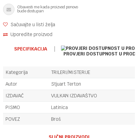
Obavesti me kada proizvod ponovo
bude dostupan
Sačuvajte u listi želja
Uporedite proizvod
SPECIFIKACIJA
PROVJERI DOSTUPNOST U PROD
Kategorija
TRILERI/MISTERIJE
Autor
Stjuart Terton
IZDAVAČ
VULKAN IZDAVAŠTVO
PISMO
Latinica
POVEZ
Broš
Ime/Nadimak
SLIČNI PROIZVODI