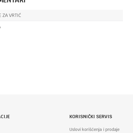
28*23*8CM
SC3448
TORBE ZA VRTIĆ
74,70
KM
RUKSAK
 ZA VRTIĆ
PREDŠKOLSKI
ROMA
A
RECYC.MATISSE
CAT
TORBE ZA VRTIĆ
60,80
KM
RUKSAK
Email
PREDŠKOLSKI
LONDON
RECYC.MATISSE
CAT
CIJE
KORISNIČKI SERVIS
Uslovi korišćenja i prodaje