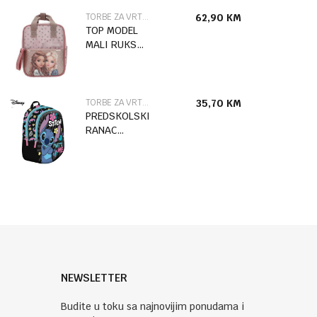
TORBE ZA VRTIĆ
62,90
KM
TOP MODEL
MALI RUKSAK
DOTS 2/1
TORBE ZA VRTIĆ
35,70
KM
PREDSKOLSKI
RANAC
STITCH
THAT'S ME
30*23*12CM
96435
NEWSLETTER
Budite u toku sa najnovijim ponudama i