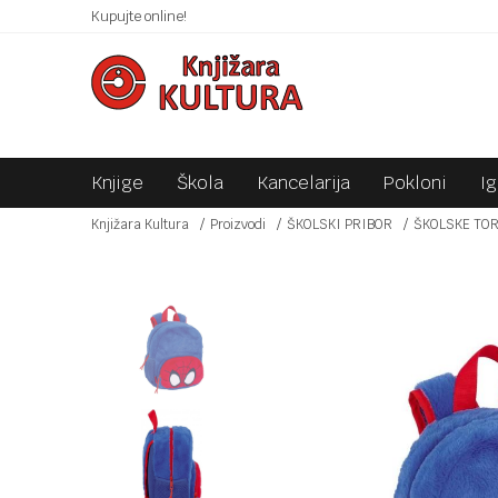
 10KM!
Kupujte online!
SIGURNO PLAĆANJE PLATNIM KARTICAMA!
Knjige
Škola
Kancelarija
Pokloni
I
Knjižara Kultura
Proizvodi
ŠKOLSKI PRIBOR
ŠKOLSKE TO