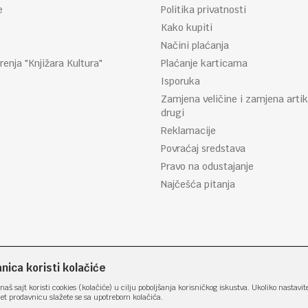
e
Politika privatnosti
Kako kupiti
Načini plaćanja
renja "Knjižara Kultura"
Plaćanje karticama
Isporuka
Zamjena veličine i zamjena artik
drugi
Reklamacije
Povraćaj sredstava
Pravo na odustajanje
Najčešća pitanja
ica koristi kolačiće
naš sajt koristi cookies (kolačiće) u cilju poboljšanja korisničkog iskustva. Ukoliko nastavit
net prodavnicu slažete se sa upotrebom kolačića.