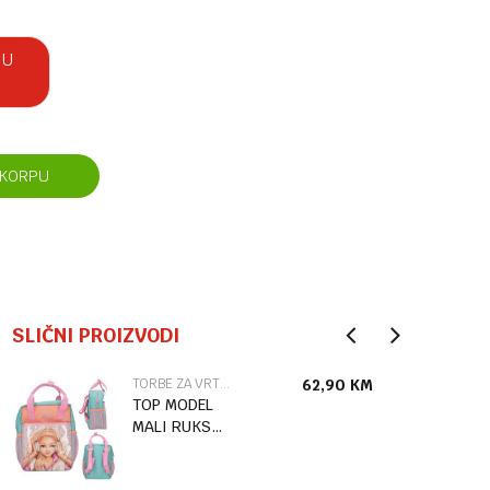
 U
 KORPU
SLIČNI PROIZVODI
TORBE ZA VRTIĆ
62,90
KM
TOP MODEL
MALI RUKSAK
MUSIC 2/1