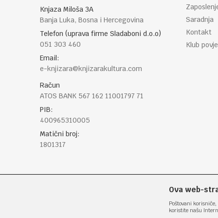
Zaposlenj
Knjaza Miloša 3A
Saradnja
Banja Luka, Bosna i Hercegovina
Kontakt
Telefon (uprava firme Sladaboni d.o.o)
051 303 460
Klub povje
Email:
e-knjizara@knjizarakultura.com
Račun
ATOS BANK 567 162 11001797 71
PIB:
400965310005
Matični broj:
1801317
Ova web-stran
Poštovani korisniče, 
koristite našu Inter