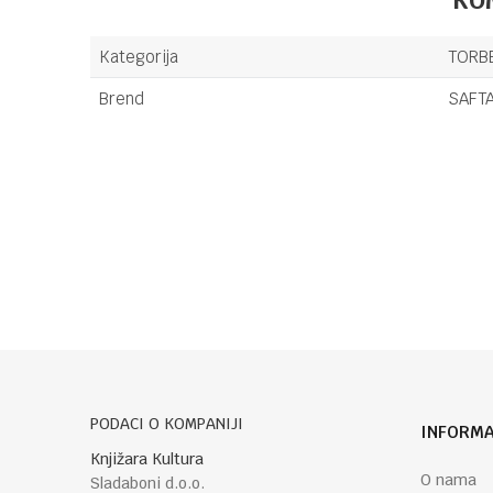
Kategorija
TORBE
Brend
SAFT
Ime/Nadimak
Poruka
PODACI O KOMPANIJI
INFORMA
POŠALJI
Knjižara Kultura
O nama
Sladaboni d.o.o.