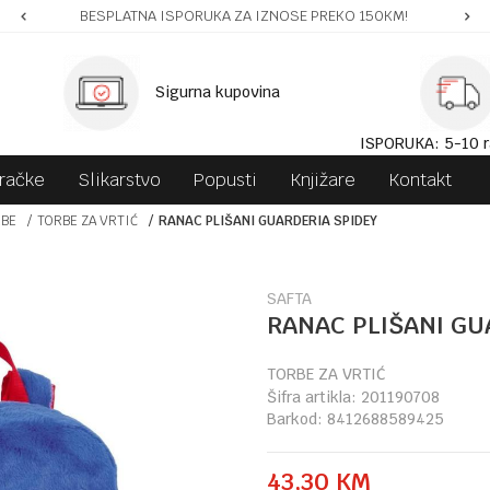
BESPLATNA ISPORUKA ZA IZNOSE PREKO 150KM!
Sigurna kupovina
ISPORUKA: 5-10 r
gračke
Slikarstvo
Popusti
Knjižare
Kontakt
RBE
TORBE ZA VRTIĆ
RANAC PLIŠANI GUARDERIA SPIDEY
SAFTA
RANAC PLIŠANI GU
TORBE ZA VRTIĆ
Šifra artikla:
201190708
Barkod:
8412688589425
43,30
KM