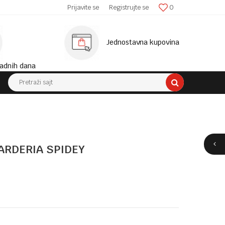
SIGURNA ISPORUKA!
Prijavite se
Registrujte se
0
MINIM
Jednostavna kupovina
adnih dana
Pretraži sajt
ARDERIA SPIDEY