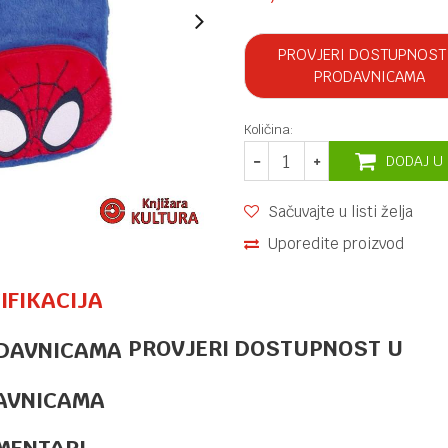
PROVJERI DOSTUPNOST
PRODAVNICAMA
Količina:
DODAJ U
Sačuvajte u listi želja
Uporedite proizvod
IFIKACIJA
PROVJERI DOSTUPNOST U
TORBE ZA VRTIĆ
36,30
KM
RANAC
PREDŠKOLSKI
AVNICAMA
BABY
ANIMALS
MENTARI