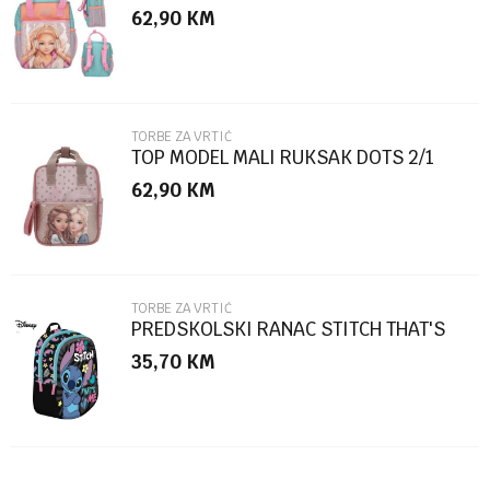
62,90
KM
Poruka
TORBE ZA VRTIĆ
TOP MODEL MALI RUKSAK DOTS 2/1
62,90
KM
POŠALJI
TORBE ZA VRTIĆ
PREDSKOLSKI RANAC STITCH THAT'S
ME 30*23*12CM 96435
35,70
KM