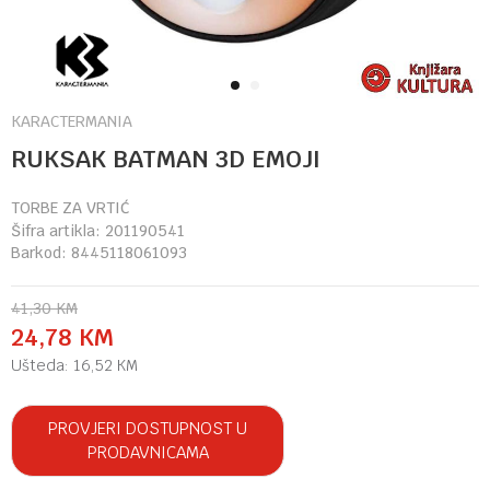
1
2
KARACTERMANIA
RUKSAK BATMAN 3D EMOJI
TORBE ZA VRTIĆ
Šifra artikla:
201190541
Barkod:
8445118061093
41,30
KM
24,78
KM
Ušteda:
16,52
KM
PROVJERI DOSTUPNOST U
PRODAVNICAMA