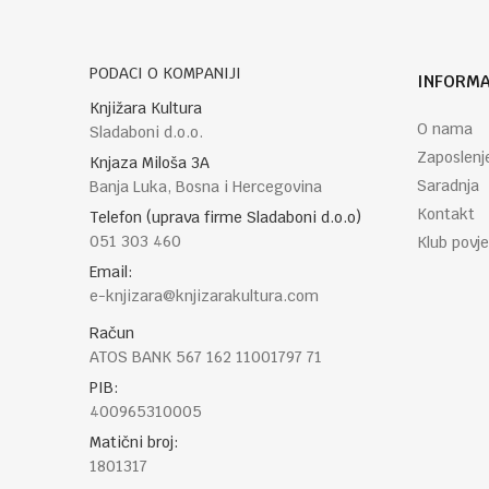
PODACI O KOMPANIJI
INFORMA
POŠALJI
Knjižara Kultura
O nama
Sladaboni d.o.o.
Zaposlenj
Knjaza Miloša 3A
Saradnja
Banja Luka, Bosna i Hercegovina
Kontakt
Telefon (uprava firme Sladaboni d.o.o)
051 303 460
Klub povje
Email:
e-knjizara@knjizarakultura.com
Račun
ATOS BANK 567 162 11001797 71
PIB:
400965310005
Matični broj:
1801317