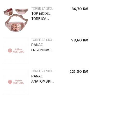
TORBE ZA ŠKOLU
36,70
KM
TOP MODEL
TORBICA
DOTS 2/1
TORBE ZA ŠKOLU
99,60
KM
RANAC
ERGONOMSKI
STITCH
THAT'S ME
40*28*18CM
96428
TORBE ZA ŠKOLU
121,00
KM
RANAC
ANATOMSKI
SPIDERMAN
35,5*27,5*16CM
51281