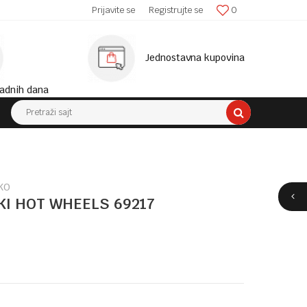
SIGURNA ISPORUKA!
Prijavite se
Registrujte se
0
MINIM
Jednostavna kupovina
adnih dana
Pretraži sajt
KO
I HOT WHEELS 69217