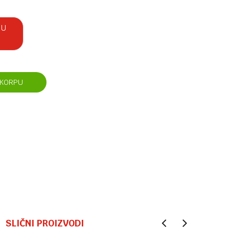
 U
 KORPU
SLIČNI PROIZVODI