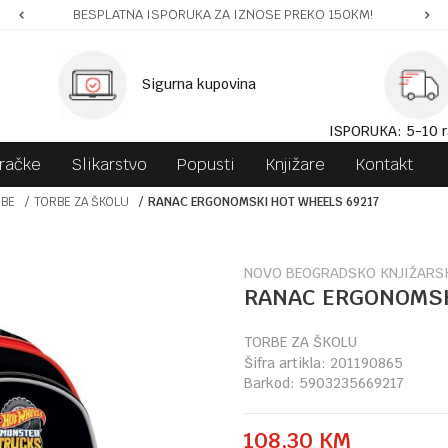
BESPLATNA ISPORUKA ZA IZNOSE PREKO 150KM!
Sigurna kupovina
ISPORUKA: 5-10 r
gračke
Slikarstvo
Popusti
Knjižare
Kontakt
RBE
TORBE ZA ŠKOLU
RANAC ERGONOMSKI HOT WHEELS 69217
NOVO BEOGRADSKO KNJIŽARS
RANAC ERGONOMSK
TORBE ZA ŠKOLU
Šifra artikla:
201190865
Barkod:
5903235669217
108,30
KM