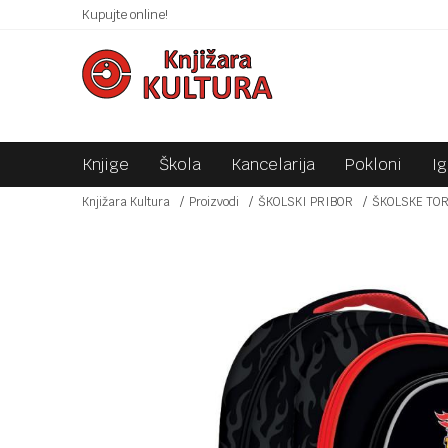
 10KM!
Kupujte online!
SIGURNO PLAĆANJE PLATNIM KARTICAMA!
Knjige
Škola
Kancelarija
Pokloni
I
Knjižara Kultura
Proizvodi
ŠKOLSKI PRIBOR
ŠKOLSKE TO