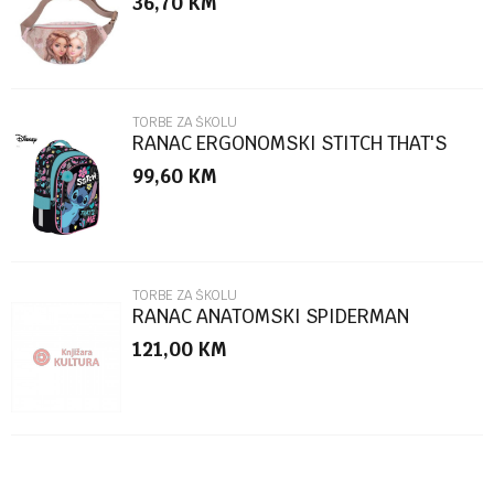
36,70
KM
Poruka
TORBE ZA ŠKOLU
RANAC ERGONOMSKI STITCH THAT'S
ME 40*28*18CM 96428
99,60
KM
POŠALJI
TORBE ZA ŠKOLU
RANAC ANATOMSKI SPIDERMAN
35,5*27,5*16CM 51281
121,00
KM