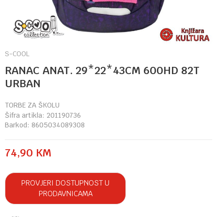
S-COOL
RANAC ANAT. 29*22*43CM 600HD 82T
URBAN
TORBE ZA ŠKOLU
Šifra artikla:
201190736
Barkod:
8605034089308
74,90
KM
PROVJERI DOSTUPNOST U
PRODAVNICAMA