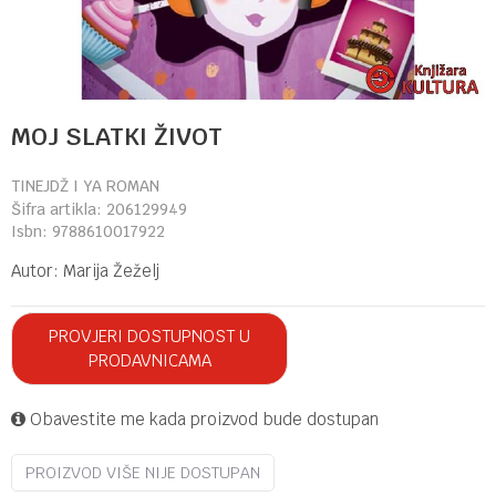
MOJ SLATKI ŽIVOT
TINEJDŽ I YA ROMAN
Šifra artikla:
206129949
Isbn:
9788610017922
Autor:
Marija Žeželj
PROVJERI DOSTUPNOST U
PRODAVNICAMA
Obavestite me kada proizvod bude dostupan
PROIZVOD VIŠE NIJE DOSTUPAN