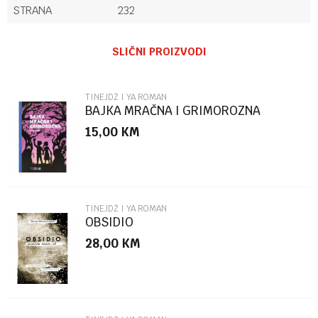
STRANA
232
Ime/Nadimak
SLIČNI PROIZVODI
Email
TINEJDŽ I YA ROMAN
BAJKA MRAČNA I GRIMOROZNA
15,00
KM
Poruka
TINEJDŽ I YA ROMAN
OBSIDIO
28,00
KM
POŠALJI