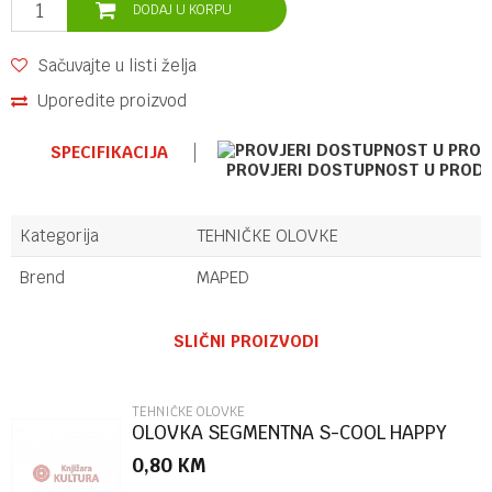
DODAJ U KORPU
Sačuvajte u listi želja
Uporedite proizvod
SPECIFIKACIJA
PROVJERI DOSTUPNOST U PROD
Kategorija
TEHNIČKE OLOVKE
Brend
MAPED
Ime/Nadimak
SLIČNI PROIZVODI
Email
TEHNIČKE OLOVKE
OLOVKA SEGMENTNA S-COOL HAPPY
CLAPPING 2.00MM 1/32 SC3494
0,80
KM
Poruka