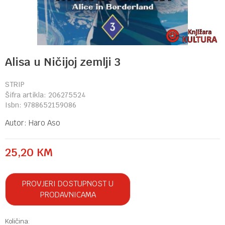
Alisa u Ničijoj zemlji 3
STRIP
Šifra artikla:
206275524
Isbn:
9788652159086
Autor:
Haro Aso
25,20
KM
PROVJERI DOSTUPNOST U
PRODAVNICAMA
Količina: