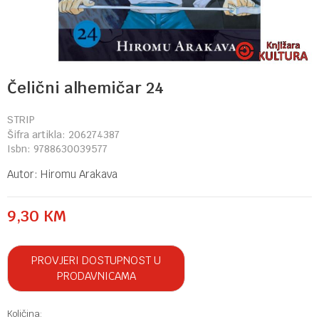
Čelični alhemičar 24
STRIP
Šifra artikla:
206274387
Isbn:
9788630039577
Autor:
Hiromu Arakava
9,30
KM
PROVJERI DOSTUPNOST U
PRODAVNICAMA
Količina: