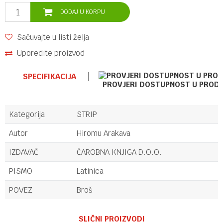
DODAJ U KORPU
Sačuvajte u listi želja
Uporedite proizvod
SPECIFIKACIJA
PROVJERI DOSTUPNOST U PROD
Kategorija
STRIP
Autor
Hiromu Arakava
IZDAVAČ
ČAROBNA KNJIGA D.O.O.
PISMO
Latinica
POVEZ
Broš
Ime/Nadimak
SLIČNI PROIZVODI