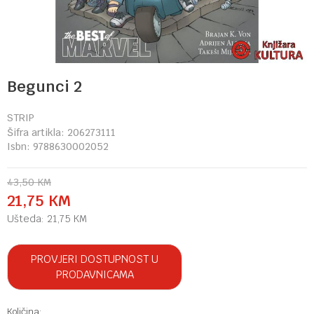
Begunci 2
STRIP
Šifra artikla:
206273111
Isbn:
9788630002052
43,50
KM
21,75
KM
Ušteda:
21,75
KM
PROVJERI DOSTUPNOST U
PRODAVNICAMA
Količina: