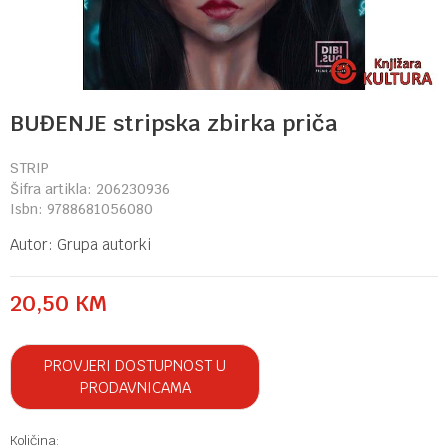
BUĐENJE stripska zbirka priča
STRIP
Šifra artikla:
206230936
Isbn:
9788681056080
Autor:
Grupa autorki
20,50
KM
PROVJERI DOSTUPNOST U
PRODAVNICAMA
Količina: