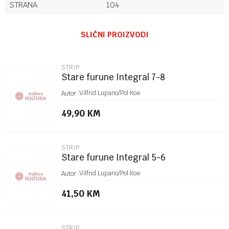
STRANA
104
Ime/Nadimak
SLIČNI PROIZVODI
Email
STRIP
Stare furune Integral 7-8
Poruka
Vilfrid Lupano/Pol Koe
Autor :
49,90
KM
STRIP
Stare furune Integral 5-6
POŠALJI
Vilfrid Lupano/Pol Koe
Autor :
41,50
KM
STRIP