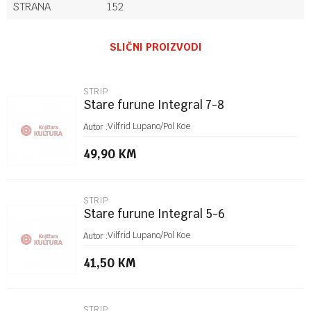
STRANA
152
Ime/Nadimak
SLIČNI PROIZVODI
Email
STRIP
Stare furune Integral 7-8
Poruka
Vilfrid Lupano/Pol Koe
Autor :
49,90
KM
STRIP
Stare furune Integral 5-6
POŠALJI
Vilfrid Lupano/Pol Koe
Autor :
41,50
KM
STRIP