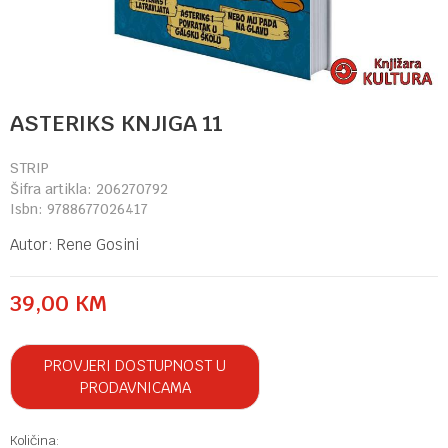
ASTERIKS KNJIGA 11
STRIP
Šifra artikla:
206270792
Isbn:
9788677026417
Autor:
Rene Gosini
39,00
KM
PROVJERI DOSTUPNOST U
PRODAVNICAMA
Količina: