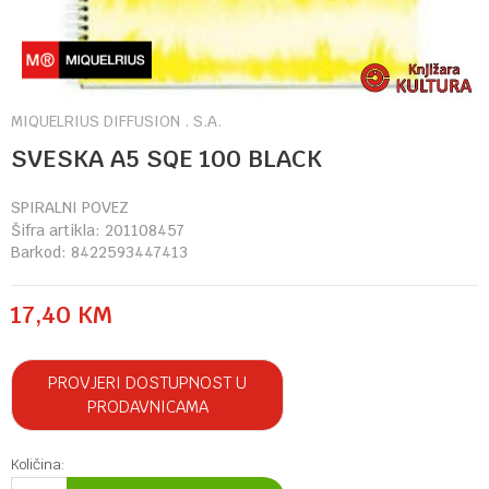
MIQUELRIUS DIFFUSION . S.A.
SVESKA A5 SQE 100 BLACK
SPIRALNI POVEZ
Šifra artikla:
201108457
Barkod:
8422593447413
17,40
KM
PROVJERI DOSTUPNOST U
PRODAVNICAMA
Količina: