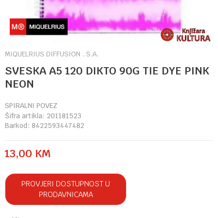
MIQUELRIUS DIFFUSION . S.A.
SVESKA A5 120 DIKTO 90G TIE DYE PINK
NEON
SPIRALNI POVEZ
Šifra artikla:
201181523
Barkod:
8422593447482
13,00
KM
PROVJERI DOSTUPNOST U
PRODAVNICAMA