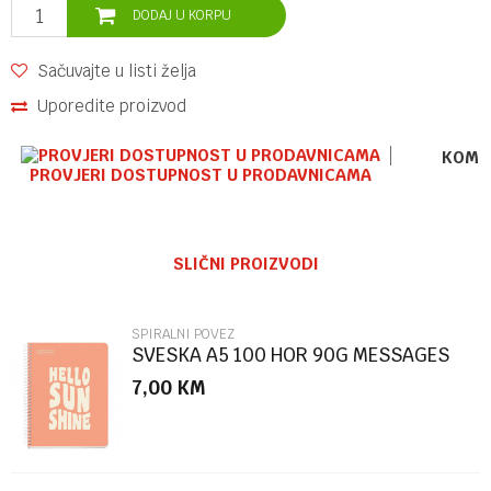
DODAJ U KORPU
Sačuvajte u listi želja
Uporedite proizvod
KOME
PROVJERI DOSTUPNOST U PRODAVNICAMA
Ime/Nadimak
SLIČNI PROIZVODI
Email
SPIRALNI POVEZ
SVESKA A5 100 HOR 90G MESSAGES
PEACH
7,00
KM
Poruka