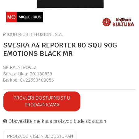
MIQUELRIUS DIFFUSION . S.A.
SVESKA A4 REPORTER 80 SQU 90G
EMOTIONS BLACK MR
SPIRALNI POVEZ
Šifra artikla:
201180833
Barkod:
8422593460856
PROVJERI DOSTUPNOST U
PRODAVNICAMA
Obavestite me kada proizvod bude dostupan
PROIZVOD VIŠE NIJE DOSTUPAN