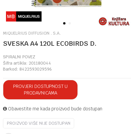
1
2
MIQUELRIUS DIFFUSION . S.A.
SVESKA A4 120L ECOBIRDS D.
SPIRALNI POVEZ
Šifra artikla:
201180044
Barkod:
8422593029596
PROVJERI DOSTUPNOST U
PRODAVNICAMA
Obavestite me kada proizvod bude dostupan
PROIZVOD VIŠE NIJE DOSTUPAN