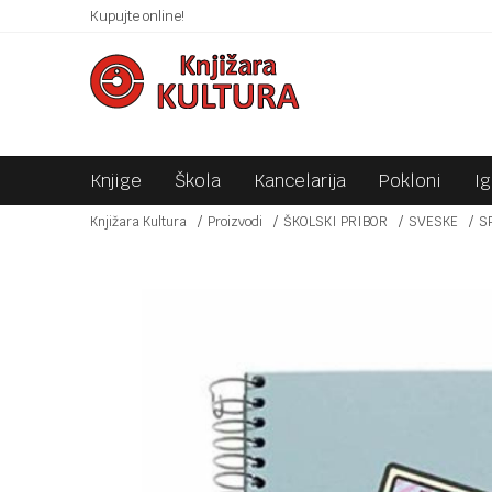
 10KM!
Kupujte online!
SIGURNO PLAĆANJE PLATNIM KARTICAMA!
Knjige
Škola
Kancelarija
Pokloni
I
Knjižara Kultura
Proizvodi
ŠKOLSKI PRIBOR
SVESKE
S