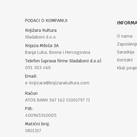
PODACI O KOMPANIJI
INFORMA
POŠALJI
Knjižara Kultura
O nama
Sladaboni d.o.o.
Zaposlenj
Knjaza Miloša 3A
Saradnja
Banja Luka, Bosna i Hercegovina
Kontakt
Telefon (uprava firme Sladaboni d.o.o)
051 303 460
Klub povje
Email:
e-knjizara@knjizarakultura.com
Račun
ATOS BANK 567 162 11001797 71
PIB:
400965310005
Matični broj:
1801317