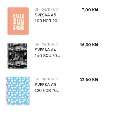
SPIRALNI POVEZ
7,00
KM
SVESKA A5
100 HOR 90G
MESSAGES
PEACH
SPIRALNI POVEZ
16,30
KM
SVESKA A4
140 SQU 70G
SKATE PARK
SPIRALNI POVEZ
12,60
KM
SVESKA A5
120 HOR 70G
ARP COMBI