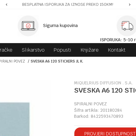
BESPLATNA ISPORUKA ZA IZNOSE PREKO 150KM!
Sigurna kupovina
ISPORUKA: 5-10 r
gračke
Slikarstvo
Popusti
Knjižare
Kontakt
PIRALNI POVEZ
SVESKA A6 120 STICKERS JL K.
MIQUELRIUS DIFFUSION . S.A.
SVESKA A6 120 STI
SPIRALNI POVEZ
Šifra artikla:
201180284
Barkod:
8422593470893
PROVJERI DOSTUPNOST