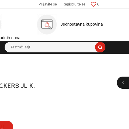
SIGURNA ISPORUKA!
Prijavite se
Registrujte se
0
MINIM
Jednostavna kupovina
adnih dana
Pretraži sajt
CKERS JL K.
 U