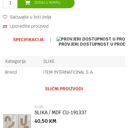
DODAJ U KORPU
Sačuvajte u listi želja
Uporedite proizvod
SPECIFIKACIJA
PROVJERI DOSTUPNOST U PROD
Kategorija
SLIKE
Brend
ITEM INTERNATIONAL S.A.
Ime/Nadimak
SLIČNI PROIZVODI
Email
SLIKE
SLIKA / MDF CU-191337
40,50
KM
Poruka