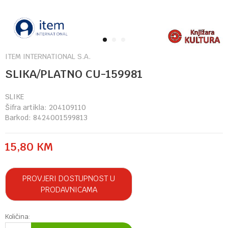
1
2
3
ITEM INTERNATIONAL S.A.
SLIKA/PLATNO CU-159981
SLIKE
Šifra artikla:
204109110
Barkod:
8424001599813
15,80
KM
PROVJERI DOSTUPNOST U
PRODAVNICAMA
Količina: