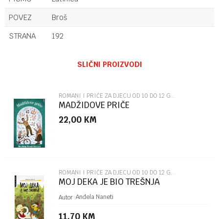
POVEZ
Broš
STRANA
192
Ime/Nadimak
SLIČNI PROIZVODI
Email
ROMANI I PRIČE ZA DJECU OD 10 DO 12 GODINA
MADŽIDOVE PRIČE
22,00
KM
Poruka
ROMANI I PRIČE ZA DJECU OD 10 DO 12 GODINA
MOJ DEKA JE BIO TREŠNJA
POŠALJI
Anđela Naneti
Autor :
11,70
KM