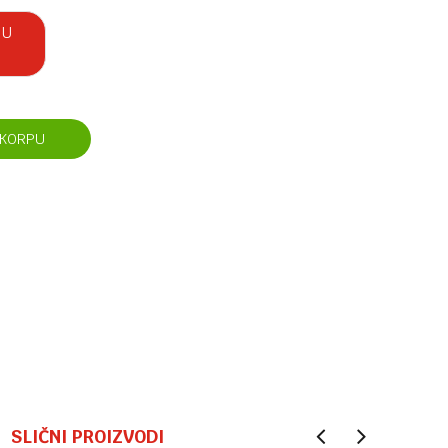
 U
 KORPU
SLIČNI PROIZVODI