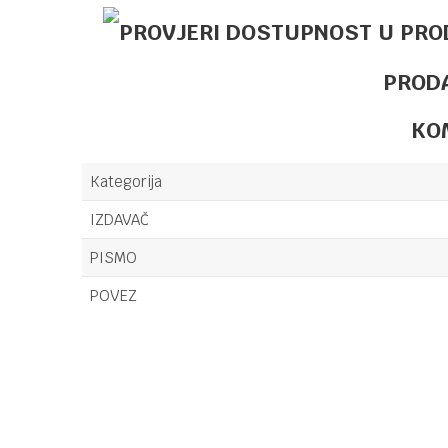
PROD
KO
Kategorija
IZDAVAČ
PISMO
POVEZ
Ime/Nadimak
Poruka