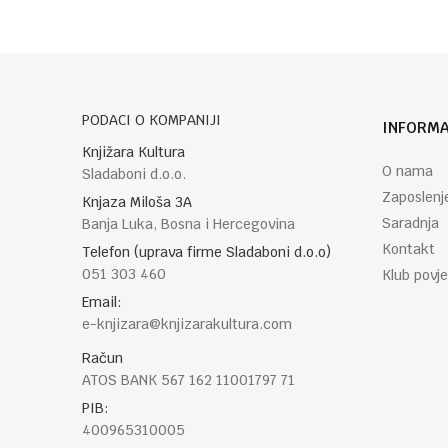
PODACI O KOMPANIJI
INFORMA
Knjižara Kultura
POŠALJI
O nama
Sladaboni d.o.o.
Zaposlenj
Knjaza Miloša 3A
Saradnja
Banja Luka, Bosna i Hercegovina
Kontakt
Telefon (uprava firme Sladaboni d.o.o)
051 303 460
Klub povje
Email:
e-knjizara@knjizarakultura.com
Račun
ATOS BANK 567 162 11001797 71
PIB:
400965310005