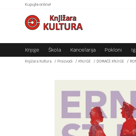
 10KM!
Kupujte online!
SIGURNO PLAĆANJE PLATNIM KARTICAMA!
Knjige
Škola
Kancelarija
Pokloni
I
Knjižara Kultura
Proizvodi
KNJIGE
DOMAĆE KNJIGE
RO