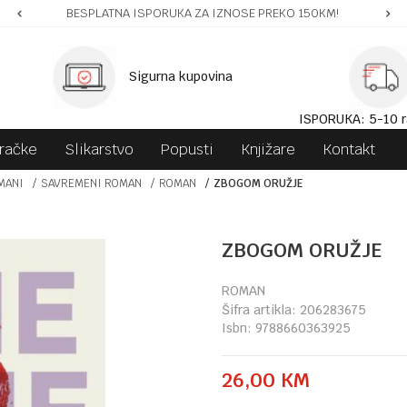
BESPLATNA ISPORUKA ZA IZNOSE PREKO 150KM!
Sigurna kupovina
ISPORUKA: 5-10 r
gračke
Slikarstvo
Popusti
Knjižare
Kontakt
MANI
SAVREMENI ROMAN
ROMAN
ZBOGOM ORUŽJE
ZBOGOM ORUŽJE
ROMAN
Šifra artikla:
206283675
Isbn:
9788660363925
26,00
KM