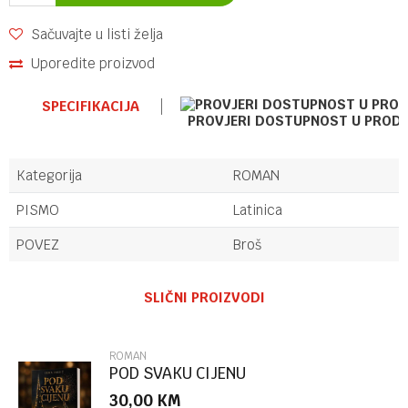
Sačuvajte u listi želja
Uporedite proizvod
SPECIFIKACIJA
PROVJERI DOSTUPNOST U PROD
Kategorija
ROMAN
PISMO
Latinica
POVEZ
Broš
Ime/Nadimak
SLIČNI PROIZVODI
Email
ROMAN
POD SVAKU CIJENU
30,00
KM
Poruka