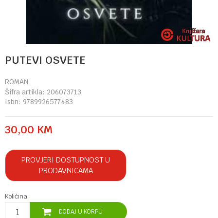
PUTEVI OSVETE
ROMAN
Šifra artikla:
206073713
Isbn:
9789926577483
30,00
KM
PROVJERI DOSTUPNOST U
PRODAVNICAMA
Količina:
DODAJ U KORPU