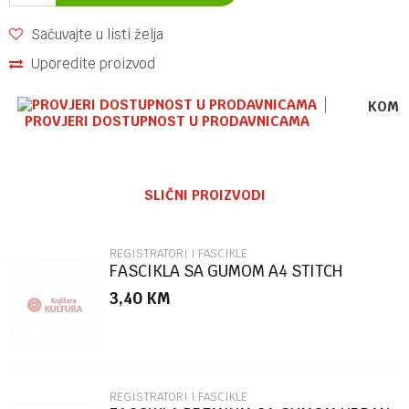
Sačuvajte u listi želja
Uporedite proizvod
KOME
PROVJERI DOSTUPNOST U PRODAVNICAMA
Ime/Nadimak
SLIČNI PROIZVODI
Email
REGISTRATORI I FASCIKLE
FASCIKLA SA GUMOM A4 STITCH
86504
3,40
KM
Poruka
REGISTRATORI I FASCIKLE