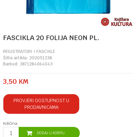
FASCIKLA 20 FOLIJA NEON PL.
REGISTRATORI I FASCIKLE
Šifra artikla:
202051238
Barkod:
3871284064043
3,50
KM
PROVJERI DOSTUPNOST U
PRODAVNICAMA
Količina:
DODAJ U KORPU