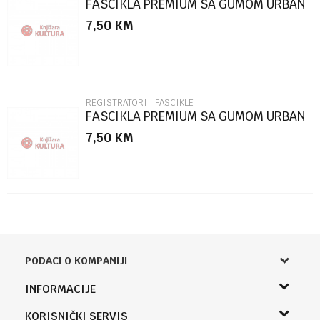
FASCIKLA PREMIUM SA GUMOM URBAN
STYLE SC2770
7,50
KM
POŠALJI
REGISTRATORI I FASCIKLE
FASCIKLA PREMIUM SA GUMOM URBAN
STYLE SC2769
7,50
KM
PODACI O KOMPANIJI
Knjižara Kultura
INFORMACIJE
Sladaboni d.o.o.
O nama
KORISNIČKI SERVIS
Knjaza Miloša 3A