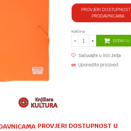
PROVJERI DOSTUPNOST
PRODAVNICAMA
Količina:
DODAJ U
Sačuvajte u listi želja
Uporedite proizvod
PROVJERI DOSTUPNOST U