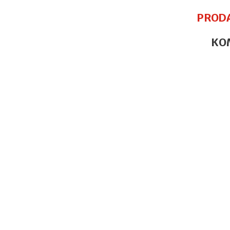
PROD
KO
Ime/Nadimak
Poruka
POŠALJI