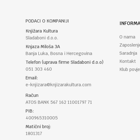
PODACI O KOMPANIJI
INFORMA
Knjižara Kultura
O nama
Sladaboni d.o.o.
Zaposlenj
Knjaza Miloša 3A
Saradnja
Banja Luka, Bosna i Hercegovina
Kontakt
Telefon (uprava firme Sladaboni d.o.o)
051 303 460
Klub povje
Email:
e-knjizara@knjizarakultura.com
Račun
ATOS BANK 567 162 11001797 71
PIB:
400965310005
Matični broj:
1801317