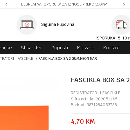
BESPLATNA ISPORUKA ZA IZNOSE PREKO 150KM!
Sigurna kupovina
ISPORUKA: 5-10 r
gračke
Slikarstvo
Popusti
Knjižare
Kontakt
TRATORI I FASCIKLE
FASCIKLA BOX SA 2 GUM.NEON NAR
FASCIKLA BOX SA 
REGISTRATORI I FASCIKLE
Šifra artikla:
202051145
Barkod:
3871284053788
4,70
KM