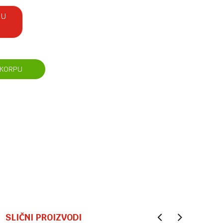
 U
 KORPU
SLIČNI PROIZVODI