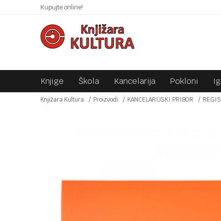
 10KM!
Kupujte online!
SIGURNO PLAĆANJE PLATNIM KARTICAMA!
Knjige
Škola
Kancelarija
Pokloni
I
Knjižara Kultura
Proizvodi
KANCELARIJSKI PRIBOR
REGIS