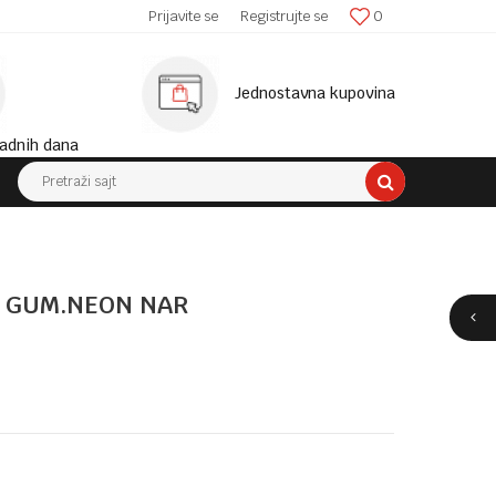
SIGURNA ISPORUKA!
Prijavite se
Registrujte se
0
MINIM
Jednostavna kupovina
adnih dana
Pretraži sajt
2 GUM.NEON NAR