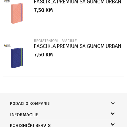
FASCIKLA PREMIUM SA GUMOM URBAN
STYLE SC2770
7,50
KM
POŠALJI
REGISTRATORI I FASCIKLE
FASCIKLA PREMIUM SA GUMOM URBAN
STYLE SC2769
7,50
KM
PODACI O KOMPANIJI
Knjižara Kultura
INFORMACIJE
Sladaboni d.o.o.
O nama
KORISNIČKI SERVIS
Knjaza Miloša 3A