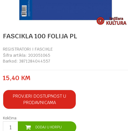
FASCIKLA 100 FOLIJA PL
REGISTRATORI I FASCIKLE
Šifra artikla:
202051065
Barkod:
3871284044557
15,40
KM
PROVJERI DOSTUPNOST U
PRODAVNICAMA
Količina:
DODAJ U KORPU