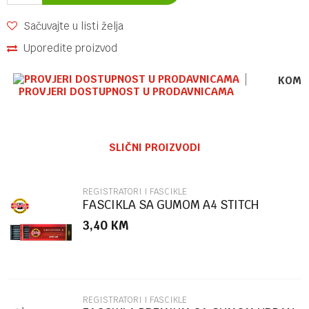
Sačuvajte u listi želja
Uporedite proizvod
KOME
PROVJERI DOSTUPNOST U PRODAVNICAMA
Ime/Nadimak
SLIČNI PROIZVODI
Email
REGISTRATORI I FASCIKLE
FASCIKLA SA GUMOM A4 STITCH
86504
3,40
KM
Poruka
REGISTRATORI I FASCIKLE