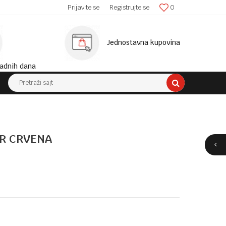
SIGURNA ISPORUKA!
Prijavite se
Registrujte se
0
MINIM
Jednostavna kupovina
adnih dana
Pretraži sajt
ER CRVENA