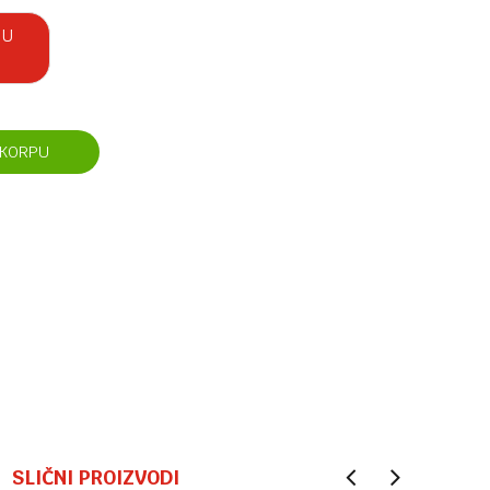
 U
 KORPU
SLIČNI PROIZVODI