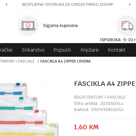
BESPLATNA ISPORUKA ZA IZNOSE PREKO 150KM!
Sigurna kupovina
ISPORUKA: 5-10 r
gračke
Slikarstvo
Popusti
Knjižare
Kontakt
TRATORI I FASCIKLE
FASCIKLA A4 ZIPPER CRVENA
FASCIKLA A4 ZIPP
REGISTRATORI I FASCIKLE
Šifra artikla:
202050944
Barkod:
5907690810054
1,60
KM