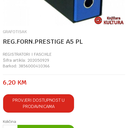
GRAFOTISAK
REG.FORN.PRESTIGE A5 PL
REGISTRATORI I FASCIKLE
Šifra artikla:
202050929
Barkod:
3856000410366
6,20
KM
PROVJERI DOSTUPNOST U
PRODAVNICAMA
Količina: