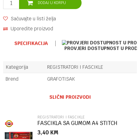
DODAJ U KORPU
Sačuvajte u listi želja
Uporedite proizvod
SPECIFIKACIJA
PROVJERI DOSTUPNOST U PROD
Kategorija
REGISTRATORI I FASCIKLE
Brend
GRAFOTISAK
Ime/Nadimak
SLIČNI PROIZVODI
Email
REGISTRATORI I FASCIKLE
FASCIKLA SA GUMOM A4 STITCH
86504
3,40
KM
Poruka