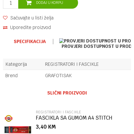
DODAJ U KORPU
Sačuvajte u listi želja
Uporedite proizvod
SPECIFIKACIJA
PROVJERI DOSTUPNOST U PROD
Kategorija
REGISTRATORI I FASCIKLE
Brend
GRAFOTISAK
Ime/Nadimak
SLIČNI PROIZVODI
Email
REGISTRATORI I FASCIKLE
FASCIKLA SA GUMOM A4 STITCH
86504
3,40
KM
Poruka