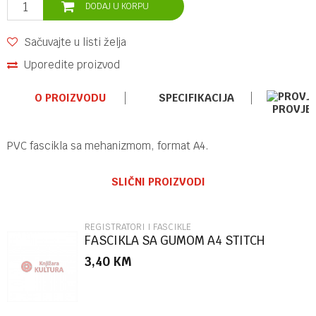
DODAJ U KORPU
Sačuvajte u listi želja
Uporedite proizvod
O PROIZVODU
SPECIFIKACIJA
PROVJE
PVC fascikla sa mehanizmom, format A4.
Ime/Nadimak
Kategorija
REGISTRATORI I FASCIKLE
SLIČNI PROIZVODI
Brend
PULSE DESIGN
Email
REGISTRATORI I FASCIKLE
FASCIKLA SA GUMOM A4 STITCH
86504
3,40
KM
Poruka