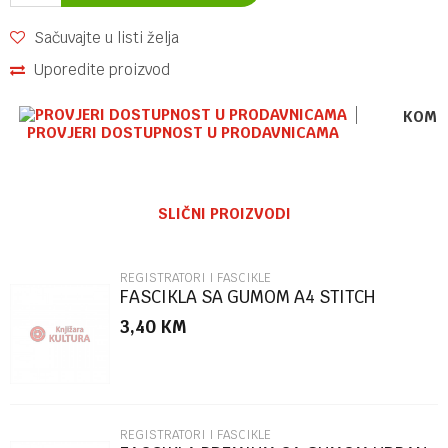
Sačuvajte u listi želja
Uporedite proizvod
KOME
PROVJERI DOSTUPNOST U PRODAVNICAMA
Ime/Nadimak
SLIČNI PROIZVODI
Email
REGISTRATORI I FASCIKLE
FASCIKLA SA GUMOM A4 STITCH
86504
3,40
KM
Poruka
REGISTRATORI I FASCIKLE