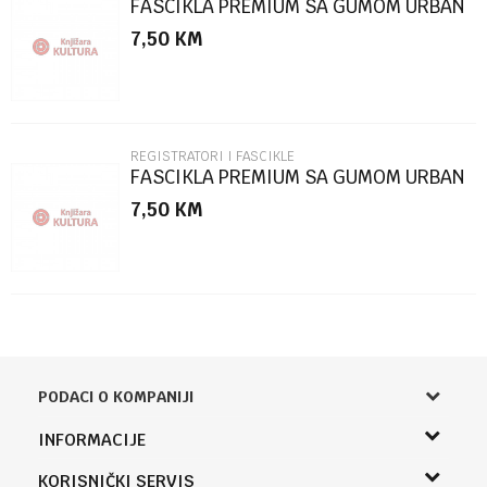
FASCIKLA PREMIUM SA GUMOM URBAN
STYLE SC2770
7,50
KM
POŠALJI
REGISTRATORI I FASCIKLE
FASCIKLA PREMIUM SA GUMOM URBAN
STYLE SC2769
7,50
KM
PODACI O KOMPANIJI
Knjižara Kultura
INFORMACIJE
Sladaboni d.o.o.
O nama
KORISNIČKI SERVIS
Knjaza Miloša 3A