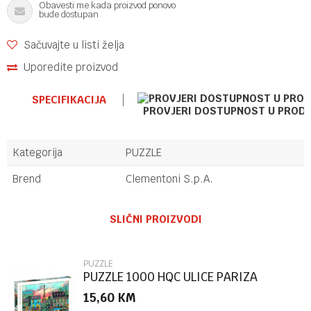
Obavesti me kada proizvod ponovo
bude dostupan
Sačuvajte u listi želja
Uporedite proizvod
SPECIFIKACIJA
PROVJERI DOSTUPNOST U PROD
Kategorija
PUZZLE
Brend
Clementoni S.p.A.
Ime/Nadimak
SLIČNI PROIZVODI
Email
PUZZLE
PUZZLE 1000 HQC ULICE PARIZA
15,60
KM
Poruka