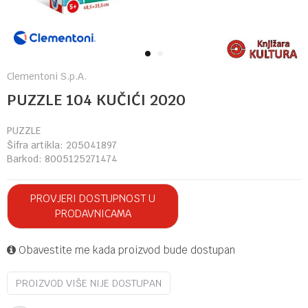
1
2
Clementoni S.p.A.
PUZZLE 104 KUČIĆI 2020
PUZZLE
Šifra artikla:
205041897
Barkod:
8005125271474
PROVJERI DOSTUPNOST U
PRODAVNICAMA
Obavestite me kada proizvod bude dostupan
PROIZVOD VIŠE NIJE DOSTUPAN