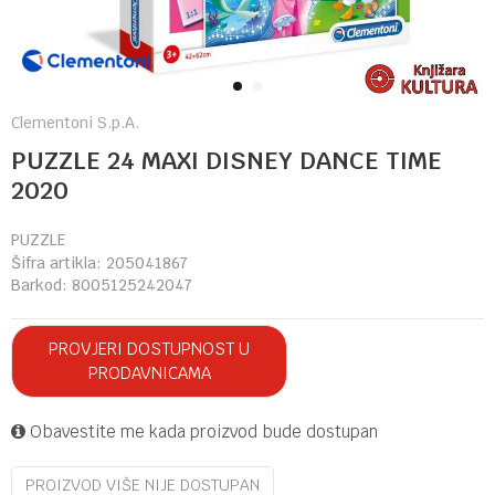
1
2
Clementoni S.p.A.
PUZZLE 24 MAXI DISNEY DANCE TIME
2020
PUZZLE
Šifra artikla:
205041867
Barkod:
8005125242047
PROVJERI DOSTUPNOST U
PRODAVNICAMA
Obavestite me kada proizvod bude dostupan
PROIZVOD VIŠE NIJE DOSTUPAN