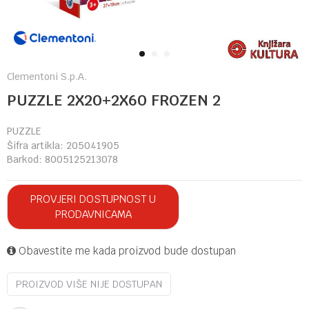
1
2
3
Clementoni S.p.A.
PUZZLE 2X20+2X60 FROZEN 2
PUZZLE
Šifra artikla:
205041905
Barkod:
8005125213078
PROVJERI DOSTUPNOST U
PRODAVNICAMA
Obavestite me kada proizvod bude dostupan
PROIZVOD VIŠE NIJE DOSTUPAN