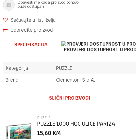
Obavesti me kada proizvod ponovo
bude dostupan
Sačuvajte u listi želja
Uporedite proizvod
SPECIFIKACIJA
PROVJERI DOSTUPNOST U PROD
Kategorija
PUZZLE
Brend
Clementoni S.p.A.
Ime/Nadimak
SLIČNI PROIZVODI
Email
PUZZLE
PUZZLE 1000 HQC ULICE PARIZA
15,60
KM
Poruka