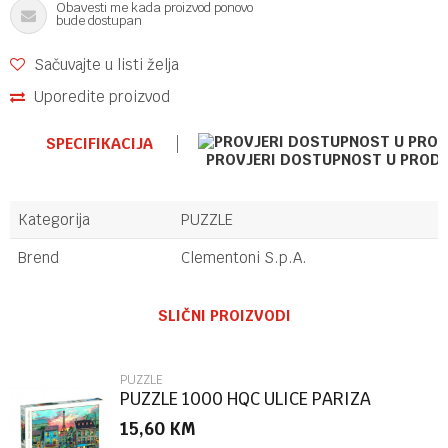
Obavesti me kada proizvod ponovo
bude dostupan
Sačuvajte u listi želja
Uporedite proizvod
SPECIFIKACIJA
PROVJERI DOSTUPNOST U PROD
Kategorija
PUZZLE
Brend
Clementoni S.p.A.
Ime/Nadimak
SLIČNI PROIZVODI
Email
PUZZLE
PUZZLE 1000 HQC ULICE PARIZA
15,60
KM
Poruka