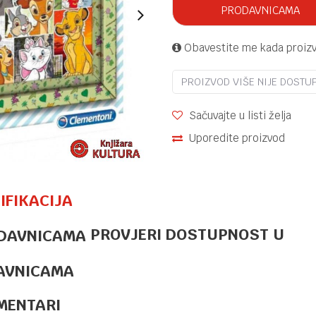
PRODAVNICAMA
Obavestite me kada proiz
PROIZVOD VIŠE NIJE DOSTU
Sačuvajte u listi želja
Uporedite proizvod
IFIKACIJA
PROVJERI DOSTUPNOST U
PUZZLE
10,10
KM
PUZZLE 180
SUPER
AVNICAMA
STITCH 2025
MENTARI