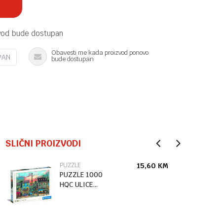
vod bude dostupan
Obavesti me kada proizvod ponovo
PAN
bude dostupan
SLIČNI PROIZVODI
PUZZLE
15,60
KM
PUZZLE 1000
HQC ULICE
PARIZA