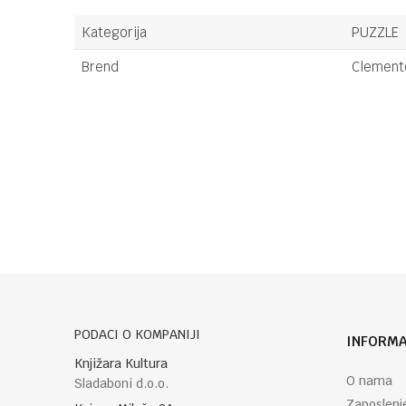
Kategorija
PUZZLE
Brend
Clemento
Ime/Nadimak
Poruka
PODACI O KOMPANIJI
INFORMA
POŠALJI
Knjižara Kultura
O nama
Sladaboni d.o.o.
Zaposlenj