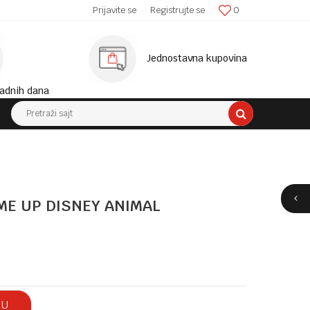
SIGURNA ISPORUKA!
Prijavite se
Registrujte se
0
MINIM
Jednostavna kupovina
adnih dana
Pretraži sajt
ME UP DISNEY ANIMAL
 U