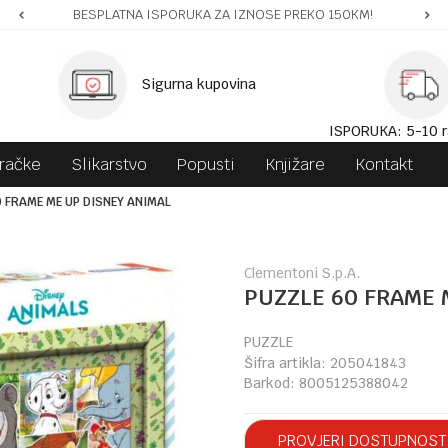
BESPLATNA ISPORUKA ZA IZNOSE PREKO 150KM!
Sigurna kupovina
ISPORUKA: 5-10 r
gračke
Slikarstvo
Popusti
Knjižare
Kontakt
0 FRAME ME UP DISNEY ANIMAL
Clementoni S.p.A.
PUZZLE 60 FRAME 
PUZZLE
Šifra artikla:
205041843
Barkod:
8005125388042
PROVJERI DOSTUPNOST