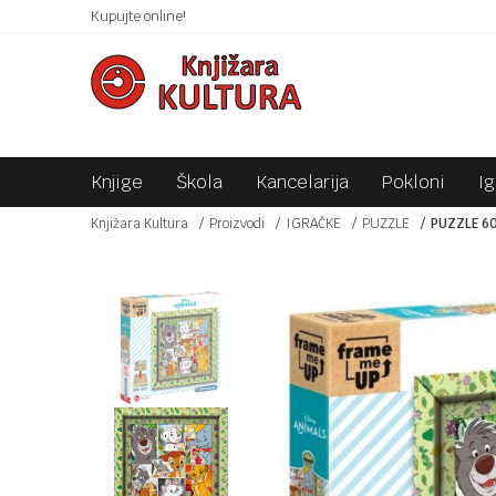
 10KM!
Kupujte online!
SIGURNO PLAĆANJE PLATNIM KARTICAMA!
Knjige
Škola
Kancelarija
Pokloni
I
Knjižara Kultura
Proizvodi
IGRAČKE
PUZZLE
PUZZLE 6