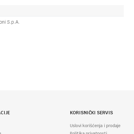
PUZZLE
6,70
KM
PUZZLE 60
DISNEY
CLASSIC
ni S.p.A.
2026
PUZZLE
6,70
KM
PUZZLE 60
Email
MARVEL IRON
MAN AHAF
CIJE
KORISNIČKI SERVIS
Uslovi korišćenja i prodaje
e
Politika privatnosti