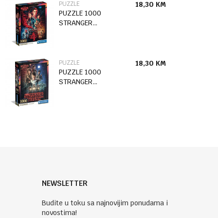
PUZZLE
18,30
KM
PUZZLE 1000
STRANGER
THINGS S04
PUZZLE
18,30
KM
PUZZLE 1000
STRANGER
THINGS S01
NEWSLETTER
Budite u toku sa najnovijim ponudama i
novostima!