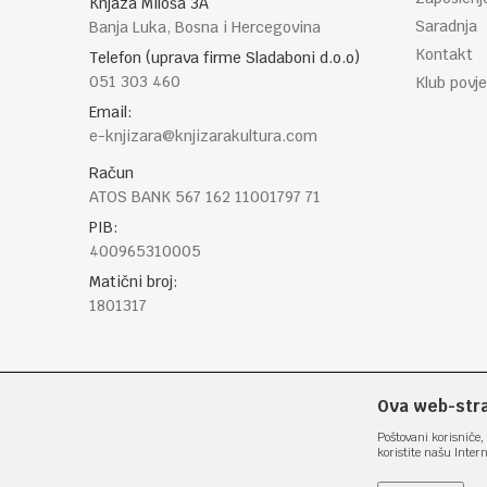
Knjaza Miloša 3A
Saradnja
Banja Luka, Bosna i Hercegovina
Kontakt
Telefon (uprava firme Sladaboni d.o.o)
051 303 460
Klub povje
Email:
e-knjizara@knjizarakultura.com
Račun
ATOS BANK 567 162 11001797 71
PIB:
400965310005
Matični broj:
1801317
Ova web-stran
Poštovani korisniče, 
koristite našu Inter