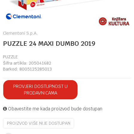
Clementoni S.p.A.
PUZZLE 24 MAXI DUMBO 2019
PUZZLE
Šifra artikla:
205041682
Barkod:
8005125285013
PROVJERI DOSTUPNOST U
PRODAVNICAMA
Obavestite me kada proizvod bude dostupan
PROIZVOD VIŠE NIJE DOSTUPAN