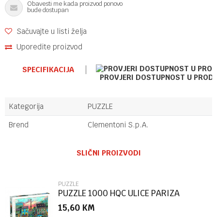
Obavesti me kada proizvod ponovo
bude dostupan
Sačuvajte u listi želja
Uporedite proizvod
SPECIFIKACIJA
PROVJERI DOSTUPNOST U PROD
Kategorija
PUZZLE
Brend
Clementoni S.p.A.
Ime/Nadimak
SLIČNI PROIZVODI
Email
PUZZLE
PUZZLE 1000 HQC ULICE PARIZA
15,60
KM
Poruka