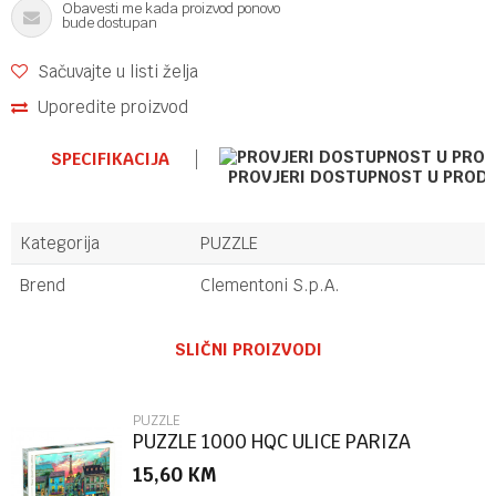
Obavesti me kada proizvod ponovo
bude dostupan
Sačuvajte u listi želja
Uporedite proizvod
SPECIFIKACIJA
PROVJERI DOSTUPNOST U PROD
Kategorija
PUZZLE
Brend
Clementoni S.p.A.
Ime/Nadimak
SLIČNI PROIZVODI
Email
PUZZLE
PUZZLE 1000 HQC ULICE PARIZA
15,60
KM
Poruka